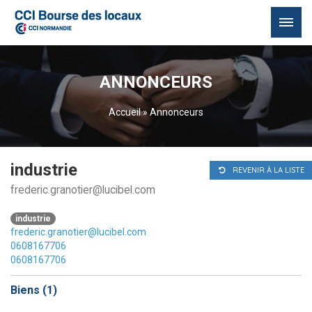
Passer
au
ANNONCEURS
contenu
Accueil
»
Annonceurs
industrie
REVENIR À LA LISTE
frederic.granotier@lucibel.com
industrie
frederic.granotier@lucibel.com
0608167706
0608167706
Biens (
1
)