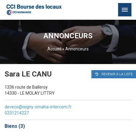
Passer
au
ANNONCEURS
contenu
Accueil
»
Annonceurs
Sara LE CANU
REVENIR À LA LISTE
1336 route de Balleroy
14330 - LE MOLAY LITTRY
deveco@isigny-omaha-intercom.fr
0231214227
Biens (
3
)