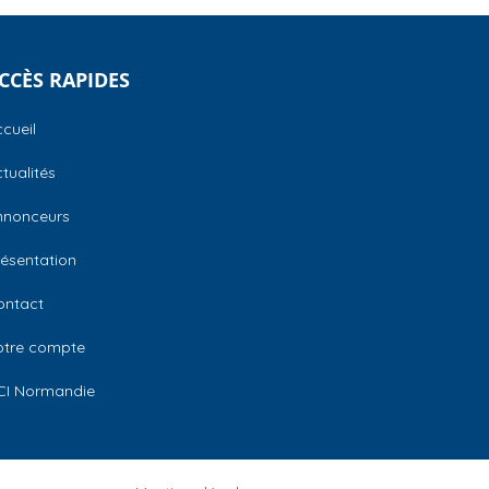
CCÈS RAPIDES
cueil
tualités
nnonceurs
ésentation
ontact
otre compte
CI Normandie