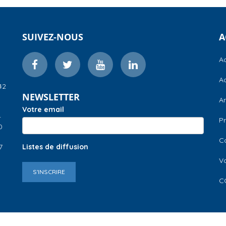
SUIVEZ-NOUS
A
Ac
Ac
42
NEWSLETTER
A
Votre email
–
Pr
0
C
7
Listes de diffusion
V
S'INSCRIRE
C