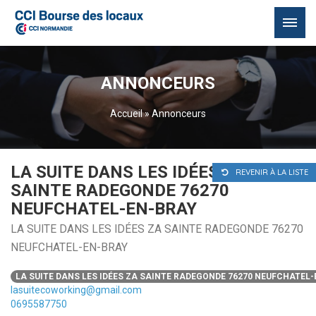
Passer
au
ANNONCEURS
contenu
Accueil
»
Annonceurs
LA SUITE DANS LES IDÉES ZA
REVENIR À LA LISTE
SAINTE RADEGONDE 76270
NEUFCHATEL-EN-BRAY
LA SUITE DANS LES IDÉES ZA SAINTE RADEGONDE 76270
NEUFCHATEL-EN-BRAY
LA SUITE DANS LES IDÉES ZA SAINTE RADEGONDE 76270 NEUFCHATEL
lasuitecoworking@gmail.com
0695587750