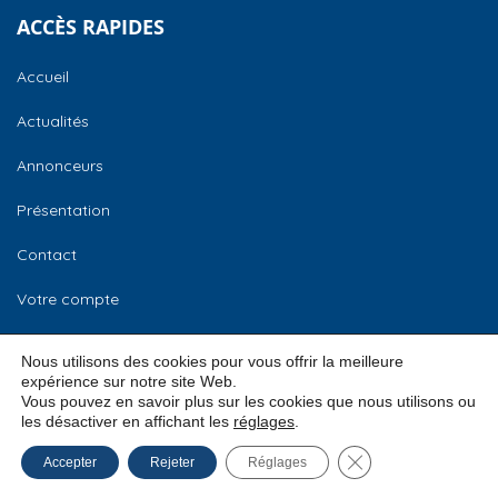
ACCÈS RAPIDES
Accueil
Actualités
Annonceurs
Présentation
Contact
Votre compte
CCI Normandie
Nous utilisons des cookies pour vous offrir la meilleure
expérience sur notre site Web.
Vous pouvez en savoir plus sur les cookies que nous utilisons ou
les désactiver en affichant les
réglages
.
© 2026
CCI Normandie –
Mentions légales
Fermer la bannière
Accepter
Rejeter
Réglages
Bourse des locaux
Conditions Générales d’Utilisation