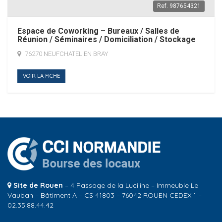
Ref.
987654321
Espace de Coworking – Bureaux / Salles de
Réunion / Séminaires / Domiciliation / Stockage
76270 NEUFCHATEL EN BRAY
VOIR LA FICHE
Site de Rouen
– 4 Passage de la Luciline – Immeuble Le
Vauban – Bâtiment A – CS 41803 – 76042 ROUEN CEDEX 1 –
02.35.88.44.42