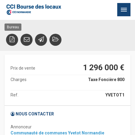
commercial – Yvetot
76190 YVETOT
Passer
Bureau
au
contenu
1 296 000 €
Prix de vente
Charges
Taxe Foncière 800
Ref.
YVETOT1
NOUS CONTACTER
Annonceur
Communauté de communes Yvetot Normandie