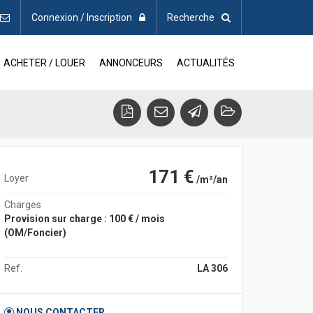
Connexion / Inscription
Recherche
ACHETER / LOUER
ANNONCEURS
ACTUALITÉS
171 €
Loyer
/m²/an
Charges
Provision sur charge : 100 € / mois
(OM/Foncier)
Ref.
LA 306
NOUS CONTACTER