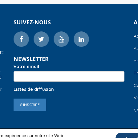
SUIVEZ-NOUS
A
Ac
Ac
42
NEWSLETTER
A
Votre email
–
Pr
0
C
7
Listes de diffusion
V
S'INSCRIRE
C
ure expérience sur notre site Web.