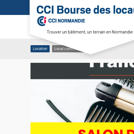
70 M² SALON DE COI
Trouver un bâtiment, un terrain en Normandie 
50100 CHERBOURG EN COTENTIN
Passer
au
Location
Local commercial
contenu