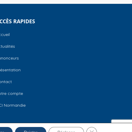
CCÈS RAPIDES
cueil
tualités
nnonceurs
ésentation
ontact
otre compte
CI Normandie
Fermer la bannière 