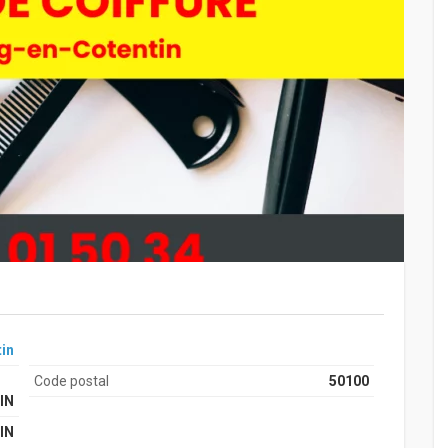
in
Code postal
50100
IN
IN