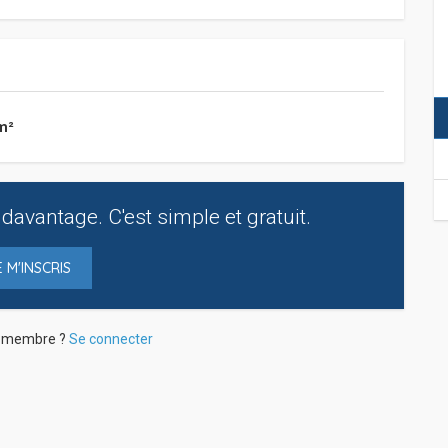
m²
davantage. C'est simple et gratuit.
E M'INSCRIS
à membre ?
Se connecter