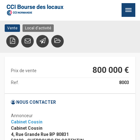
Tourlaville
50110 CHERBOURG EN COTENTIN - TOURLAVILLE
Passer
Vente
Local d'activité
au
contenu
800 000 €
Prix de vente
Ref.
8003
NOUS CONTACTER
Annonceur
Cabinet Cousin
Cabinet Cousin
4, Rue Grande Rue BP 80831