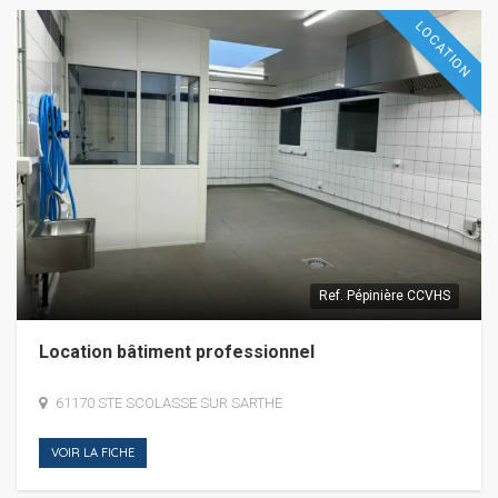
LOCATION
Ref.
Pépinière CCVHS
Location bâtiment professionnel
61170 STE SCOLASSE SUR SARTHE
VOIR LA FICHE