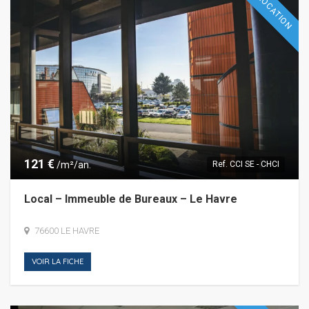
LOCATION
121 €
/m²/an.
Ref.
CCI SE - CHCI
Local – Immeuble de Bureaux – Le Havre
76600 LE HAVRE
VOIR LA FICHE