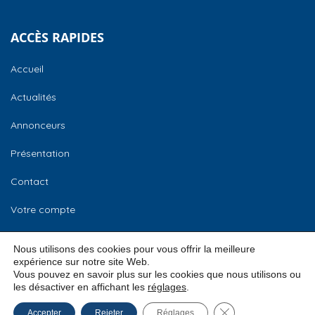
ACCÈS RAPIDES
Accueil
Actualités
Annonceurs
Présentation
Contact
Votre compte
CCI Normandie
Nous utilisons des cookies pour vous offrir la meilleure
expérience sur notre site Web.
Vous pouvez en savoir plus sur les cookies que nous utilisons ou
les désactiver en affichant les
réglages
.
© 2026
CCI Normandie –
Mentions légales
Fermer la bannière
Accepter
Rejeter
Réglages
Bourse des locaux
Conditions Générales d’Utilisation