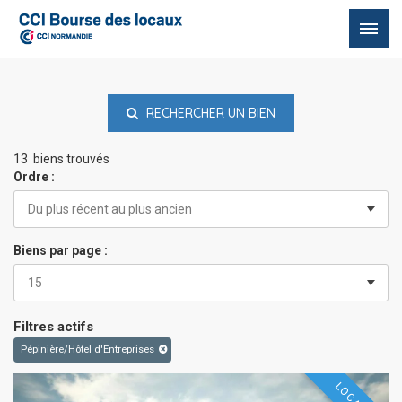
Passer
au
contenu
RECHERCHER UN BIEN
13 biens trouvés
Ordre :
Biens par page :
Filtres actifs
Pépinière/Hôtel d'Entreprises