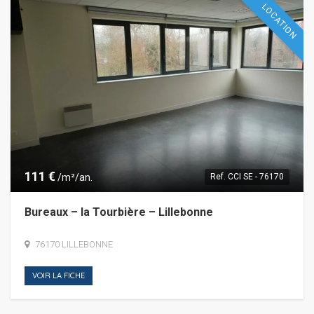
LOCATION
111 €
/m²/an.
Ref.
CCI SE - 76170
Bureaux – la Tourbière – Lillebonne
76170 LILLEBONNE
VOIR LA FICHE