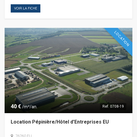
VOIR LA FICHE
LOCATION
40 €
/m²/an.
Ref.
0708-19
Location Pépinière/Hôtel d’Entreprises EU
76260 EU