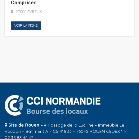
Comprises
27000 EVREUX
VOIR LA FICHE
Site de Rouen
– 4 Passage de la Luciline – Immeuble Le
Vauban – Bâtiment A – CS 41803 – 76042 ROUEN CEDEX 1 –
02.35.88.44.42