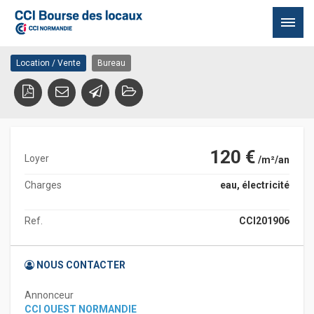
à Flers
61100 FLERS
Passer
Location / Vente
Bureau
au
contenu
120 €
Loyer
/m²/an
Charges
eau, électricité
Ref.
CCI201906
NOUS CONTACTER
Annonceur
CCI OUEST NORMANDIE