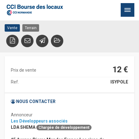
ISIGNY SUR MER
14230 ISIGNY SUR MER
Passer
Vente
Terrain
au
contenu
12 €
Prix de vente
Ref.
ISYPOLE
NOUS CONTACTER
Annonceur
Les Développeurs associés
LDA SHEMA
Chargée de développement