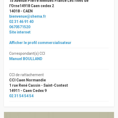
15 Avenue Pierre Mendes France Les rives de
l'Orne14918 Caen cedex 2
14018 - CAEN
bienvenue@shema.fr
02 31 46 91 40
0670571520
Site internet
Afficher le profil commercialisateur
Correspondant(s) CCI
Manuel BOULLAND
CCI de rattachement
CCI Caen Normandie
1 rue René Cassin - Saint-Contest
14911 - Caen Cedex 9
02 31 54 54 54