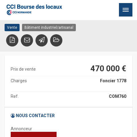
MERE EGLISE
50480 STE MERE EGLISE
Passer
Vente
Bâtiment industriel/artisanal
au
contenu
470 000 €
Prix de vente
Charges
Foncier 1778
Ref.
COM760
NOUS CONTACTER
Annonceur