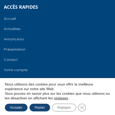
ACCÈS RAPIDES
Accueil
Actualités
Annonceurs
Présentation
Contact
Votre compte
CCI Normandie
Nous utilisons des cookies pour vous offrir la meilleure
expérience sur notre site Web.
Vous pouvez en savoir plus sur les cookies que nous utilisons ou
les désactiver en affichant les
réglages
.
© 2026
CCI Normandie –
Mentions légales
Fermer la bannière
Accepter
Rejeter
Réglages
Bourse des locaux
Conditions Générales d’Utilisation