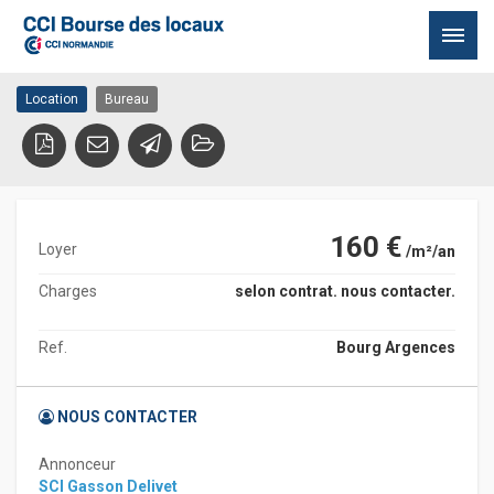
bourg avec parties
14370 ARGENCES
communes
Passer
Location
Bureau
au
contenu
160 €
Loyer
/m²/an
Charges
selon contrat. nous contacter.
Ref.
Bourg Argences
NOUS CONTACTER
Annonceur
SCI Gasson Delivet