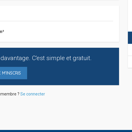
m²
davantage. C'est simple et gratuit.
E M'INSCRIS
à membre ?
Se connecter