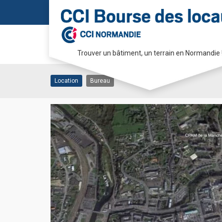
Bureaux 1000 m2
Trouver un bâtiment, un terrain en Normandie 
50000 ST LO
Passer
au
Location
Bureau
contenu