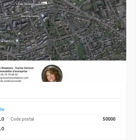
lo
LO
Code postal
50000
LO