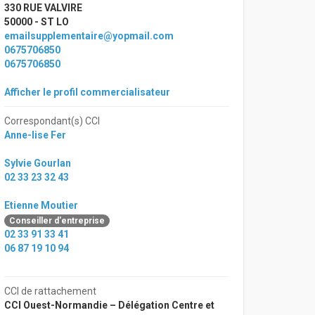
330 RUE VALVIRE
50000 - ST LO
emailsupplementaire@yopmail.com
0675706850
0675706850
Afficher le profil commercialisateur
Correspondant(s) CCI
Anne-lise Fer
Sylvie Gourlan
02 33 23 32 43
Etienne Moutier
Conseiller d'entreprise
02 33 91 33 41
06 87 19 10 94
CCI de rattachement
CCI Ouest-Normandie – Délégation Centre et