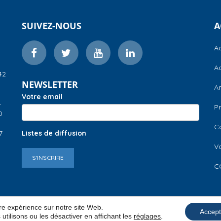
SUIVEZ-NOUS
A
Ac
Ac
42
NEWSLETTER
A
Votre email
–
Pr
0
C
7
Listes de diffusion
V
S'INSCRIRE
C
ure expérience sur notre site Web.
Accept
utilisons ou les désactiver en affichant les
réglages
.