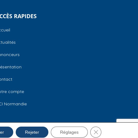
CCÈS RAPIDES
cueil
tualités
nnonceurs
ésentation
ontact
otre compte
CI Normandie
Fermer la bannière 
Mentions légales
er
Rejeter
Réglages