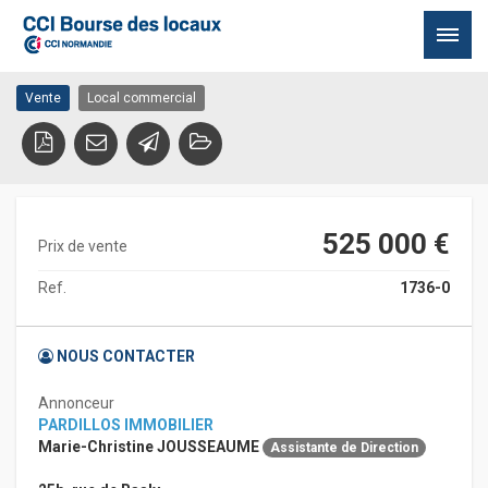
– LOCAUX D’ACTIVITES – à
14000 CAEN
partir de 435M²
Passer
Vente
Local commercial
au
contenu
525 000 €
Prix de vente
Ref.
1736-0
NOUS CONTACTER
Annonceur
PARDILLOS IMMOBILIER
Marie-Christine JOUSSEAUME
Assistante de Direction