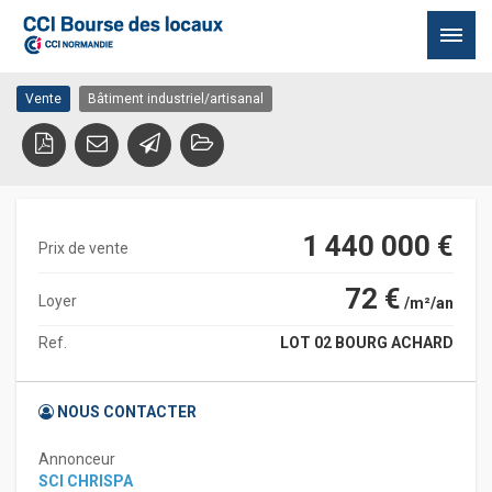
Entrepot industriel neuf
27310 BOURG ACHARD
Passer
Vente
Bâtiment industriel/artisanal
au
contenu
1 440 000 €
Prix de vente
72 €
Loyer
/m²/an
Ref.
LOT 02 BOURG ACHARD
NOUS CONTACTER
Annonceur
SCI CHRISPA