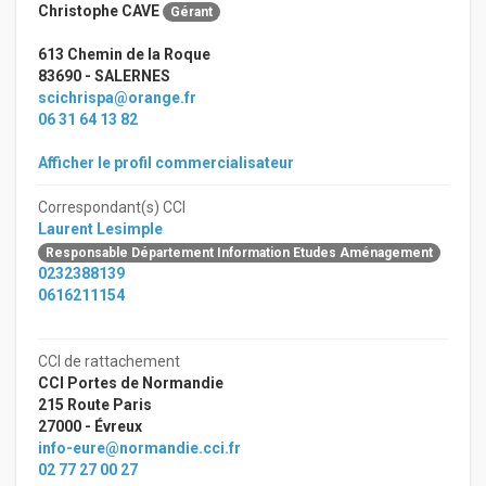
Christophe CAVE
Gérant
613 Chemin de la Roque
83690 - SALERNES
scichrispa@orange.fr
06 31 64 13 82
Afficher le profil commercialisateur
Correspondant(s) CCI
Laurent Lesimple
Responsable Département Information Etudes Aménagement
0232388139
0616211154
CCI de rattachement
CCI Portes de Normandie
215 Route Paris
27000 - Évreux
info-eure@normandie.cci.fr
02 77 27 00 27