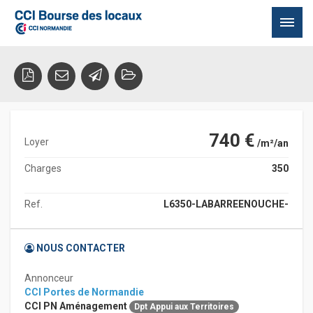
LA BARRE-EN-OUCHE
27330 LA BARRE EN OUCHE
Passer
au
contenu
740 €
Loyer
/m²/an
Charges
350
Ref.
L6350-LABARREENOUCHE-
NOUS CONTACTER
Annonceur
CCI Portes de Normandie
CCI PN Aménagement
Dpt Appui aux Territoires