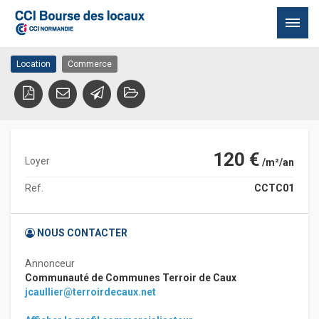
bourg d’Auffay
76720 AUFFAY
Passer
Location
Commerce
au
contenu
120 €
Loyer
/m²/an
Ref.
CCTC01
NOUS CONTACTER
Annonceur
Communauté de Communes Terroir de Caux
jcaullier@terroirdecaux.net