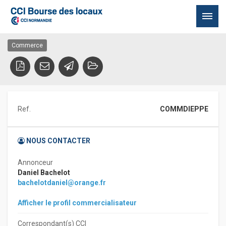
NEUFCHATEL EN BRAY
76270 NEUFCHATEL EN BRAY
Passer
Commerce
au
contenu
Ref.
COMMDIEPPE
NOUS CONTACTER
Annonceur
Daniel Bachelot
bachelotdaniel@orange.fr
Afficher le profil commercialisateur
Correspondant(s) CCI