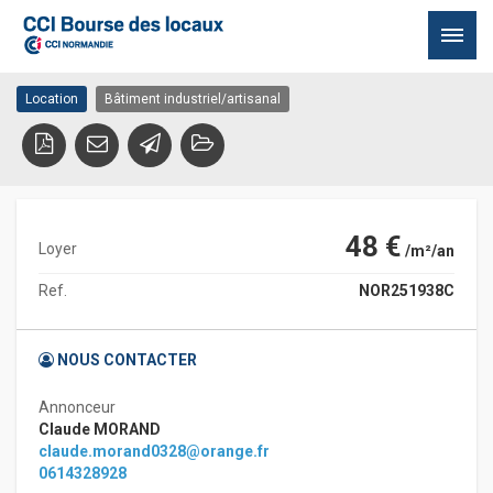
Bocage – 400m2
14310 VILLERS BOCAGE
Passer
Location
Bâtiment industriel/artisanal
au
contenu
48 €
Loyer
/m²/an
Ref.
NOR251938C
NOUS CONTACTER
Annonceur
Claude MORAND
claude.morand0328@orange.fr
0614328928