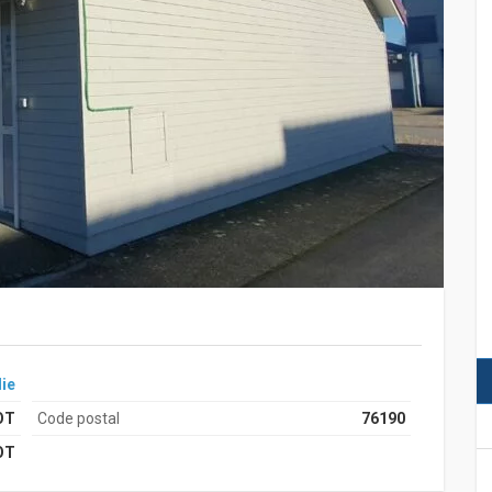
ie
OT
Code postal
76190
OT