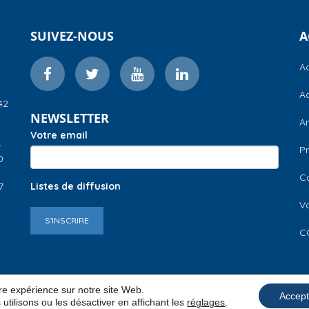
SUIVEZ-NOUS
A
Ac
Ac
42
NEWSLETTER
A
Votre email
–
Pr
0
C
7
Listes de diffusion
V
S'INSCRIRE
C
ure expérience sur notre site Web.
Accept
utilisons ou les désactiver en affichant les
réglages
.