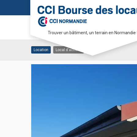
Local d’activité de 210
Trouver un bâtiment, un terrain en Normandie 
76190 YVETOT
Passer
au
Location
Local d'activité
contenu