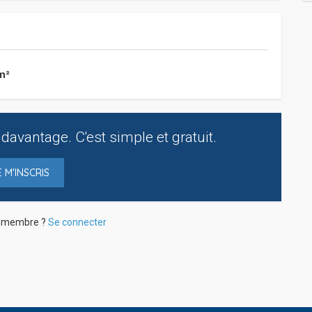
m²
davantage. C'est simple et gratuit.
E M'INSCRIS
à membre ?
Se connecter