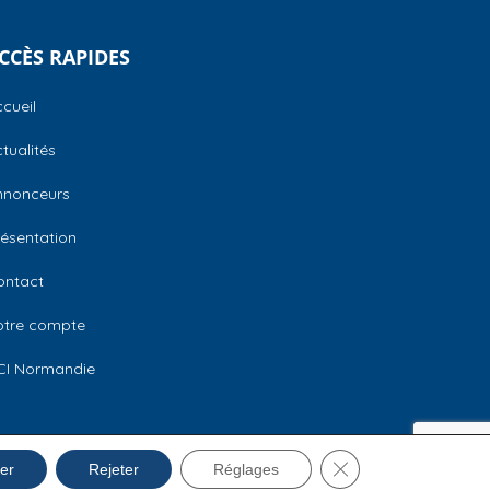
CCÈS RAPIDES
cueil
tualités
nnonceurs
ésentation
ontact
otre compte
CI Normandie
Fermer la bannière 
Mentions légales
er
Rejeter
Réglages