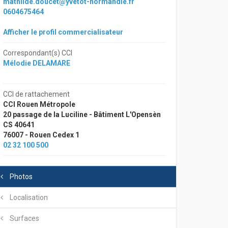
mathilde.doucet@yvetot-normandie.fr
0604675464
Afficher le profil commercialisateur
Correspondant(s) CCI
Mélodie DELAMARE
CCI de rattachement
CCI Rouen Métropole
20 passage de la Luciline - Bâtiment L'Opensèn
CS 40641
76007 - Rouen Cedex 1
02 32 100 500
Photos
Localisation
Surfaces