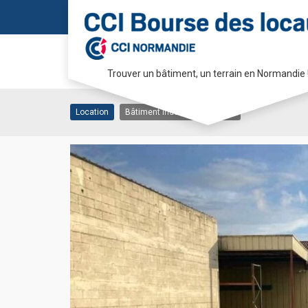
Local de 300m²
Trouver un bâtiment, un terrain en Normandie 
27950 LA HEUNIERE
Passer
au
Location
Bâtiment industriel/artisanal
contenu