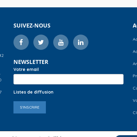
SUIVEZ-NOUS
A
Ac
Ac
42
NEWSLETTER
A
Votre email
–
Pr
0
C
7
Listes de diffusion
V
S'INSCRIRE
C