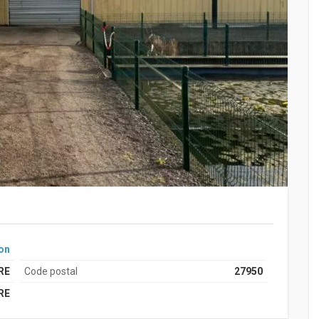
on
RE
Code postal
27950
RE