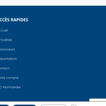
CCÈS RAPIDES
cueil
tualités
nnonceurs
ésentation
ontact
otre compte
CI Normandie