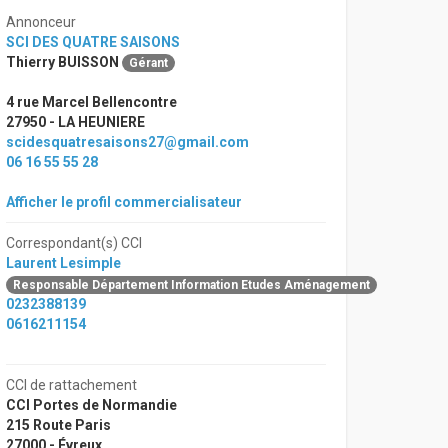
Annonceur
SCI DES QUATRE SAISONS
Thierry BUISSON
Gérant
4 rue Marcel Bellencontre
27950 - LA HEUNIERE
scidesquatresaisons27@gmail.com
06 16 55 55 28
Afficher le profil commercialisateur
Correspondant(s) CCI
Laurent Lesimple
Responsable Département Information Etudes Aménagement
0232388139
0616211154
CCI de rattachement
CCI Portes de Normandie
215 Route Paris
27000 - Évreux