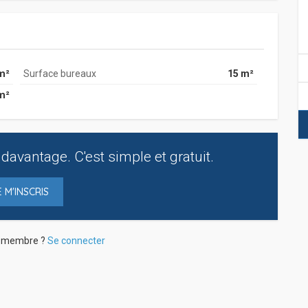
m²
Surface bureaux
15 m²
m²
davantage. C'est simple et gratuit.
E M'INSCRIS
à membre ?
Se connecter