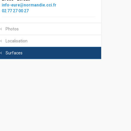
info-eure@normandie.cci.fr
02 77 27 00 27
Photos
Localisation
Surfaces