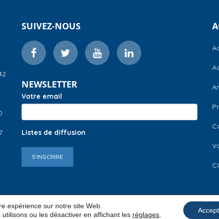
SUIVEZ-NOUS
A
Ac
Ac
42
NEWSLETTER
A
Votre email
–
Pr
0
C
7
Listes de diffusion
V
S'INSCRIRE
C
ure expérience sur notre site Web.
Accept
utilisons ou les désactiver en affichant les
réglages
.