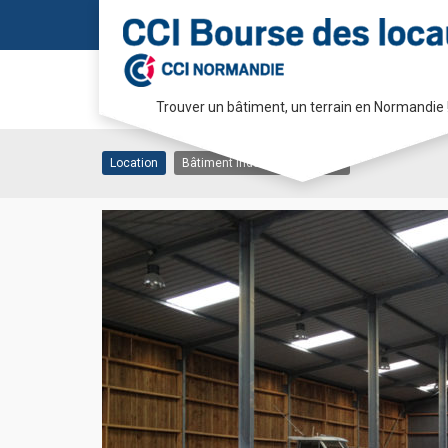
Local – Honfleur
Trouver un bâtiment, un terrain en Normandie 
14600 HONFLEUR - VASOUY
Passer
au
Location
Bâtiment industriel/artisanal
contenu