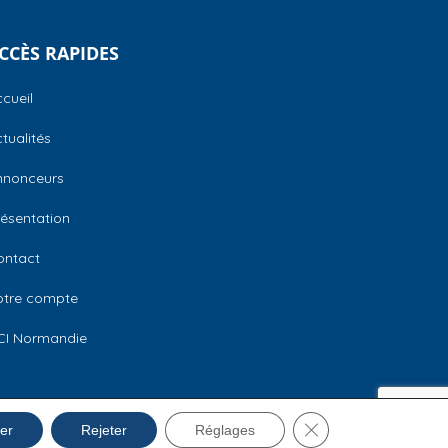
CCÈS RAPIDES
cueil
tualités
nnonceurs
ésentation
ontact
otre compte
CI Normandie
Fermer la bannière 
Mentions légales
er
Rejeter
Réglages