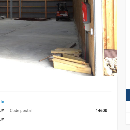
lle
UY
Code postal
14600
UY