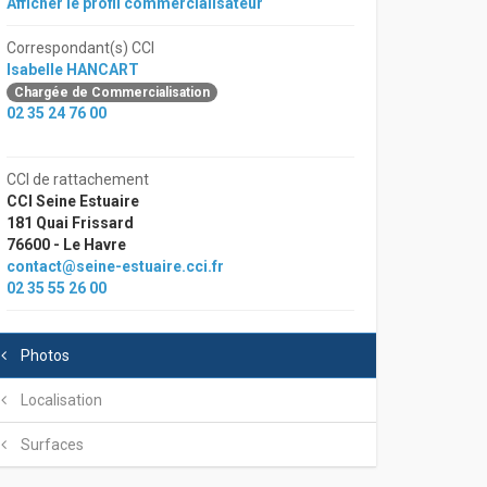
Afficher le profil commercialisateur
Correspondant(s) CCI
Isabelle HANCART
Chargée de Commercialisation
02 35 24 76 00
CCI de rattachement
CCI Seine Estuaire
181 Quai Frissard
76600 - Le Havre
contact@seine-estuaire.cci.fr
02 35 55 26 00
Photos
Localisation
Surfaces