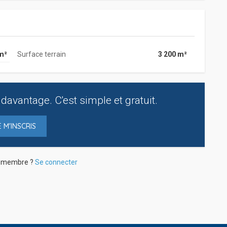
m²
Surface terrain
3 200 m²
davantage. C'est simple et gratuit.
E M'INSCRIS
à membre ?
Se connecter