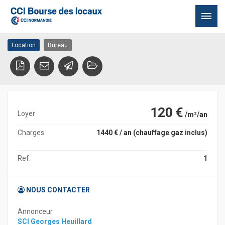
CENTRE
76600 LE HAVRE
Passer
Location
Bureau
au
contenu
120 €
Loyer
/m²/an
Charges
1440 € / an (chauffage gaz inclus)
Ref.
1
NOUS CONTACTER
Annonceur
SCI Georges Heuillard