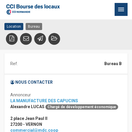
Location Bureau Vernon
27200 VERNON
Passer
Location
Bureau
au
contenu
Ref.
Bureau B
NOUS CONTACTER
Annonceur
LA MANUFACTURE DES CAPUCINS
Alexandre LUCAS
Chargé de développement économique
2 place Jean Paul II
27200 - VERNON
commercial@mdc.coop