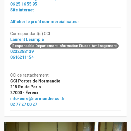
06 25 16 55 95
Site internet
Afficher le profil commercialisateur
Correspondant(s) CCI
Laurent Lesimple
Responsable Département Information Etudes Aménagement
0232388139
0616211154
CCI de rattachement
CCI Portes de Normandie
215 Route Paris
27000 - Évreux
info-eure@normandie.cci.fr
02 77 27 00 27