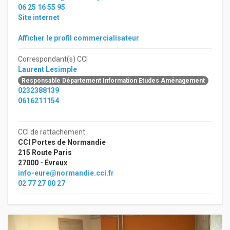
06 25 16 55 95
Site internet
Afficher le profil commercialisateur
Correspondant(s) CCI
Laurent Lesimple
Responsable Département Information Etudes Aménagement
0232388139
0616211154
CCI de rattachement
CCI Portes de Normandie
215 Route Paris
27000 - Évreux
info-eure@normandie.cci.fr
02 77 27 00 27