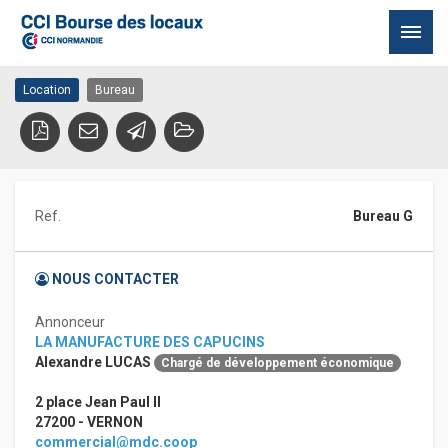
Location Bureau Vernon
27200 VERNON
Passer
Location
Bureau
au
contenu
Ref.
Bureau G
NOUS CONTACTER
Annonceur
LA MANUFACTURE DES CAPUCINS
Alexandre LUCAS
Chargé de développement économique
2 place Jean Paul II
27200 - VERNON
commercial@mdc.coop