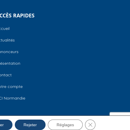
CCÈS RAPIDES
cueil
tualités
nnonceurs
ésentation
ontact
otre compte
CI Normandie
Fermer la bannière 
Mentions légales
er
Rejeter
Réglages