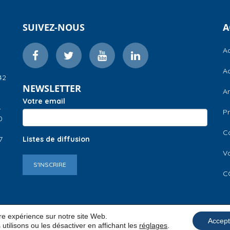
SUIVEZ-NOUS
A
Ac
Ac
42
NEWSLETTER
A
Votre email
–
Pr
0
C
7
Listes de diffusion
V
S'INSCRIRE
C
ure expérience sur notre site Web.
Accept
utilisons ou les désactiver en affichant les
réglages
.