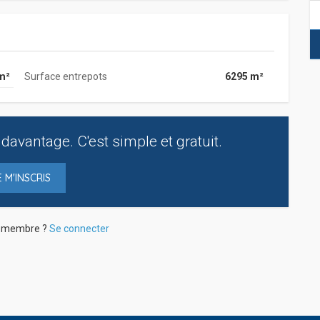
m²
Surface entrepots
6295 m²
davantage. C'est simple et gratuit.
E M'INSCRIS
à membre ?
Se connecter