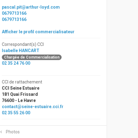
pascal.pit@arthur-loyd.com
0679713166
0679713166
Afficher le profil commercialisateur
Correspondant(s) CCI
Isabelle HANCART
Chargée de Commercialisation
02 35 24 76 00
CCI de rattachement
CCI Seine Estuaire
181 Quai Frissard
76600 - Le Havre
contact@seine-estuaire.cci.fr
02 35 55 26 00
Photos