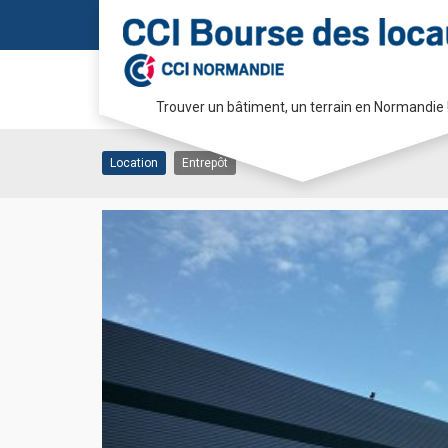
Location Entrepôt SA
Trouver un bâtiment, un terrain en Normandie 
76430 SANDOUVILLE
Passer
au
Location
Entrepôt
contenu