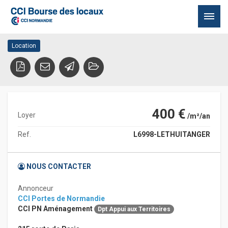
Location LE THUIT-ANGER
76500 LE THUIT ANGER
Passer
Location
au
contenu
400 €
Loyer
/m²/an
Ref.
L6998-LETHUITANGER
NOUS CONTACTER
Annonceur
CCI Portes de Normandie
CCI PN Aménagement
Dpt Appui aux Territoires