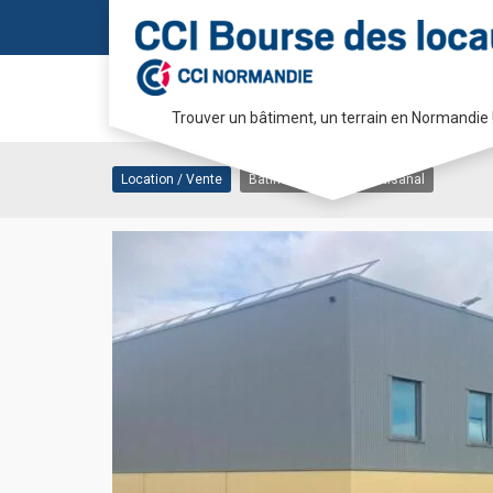
Location / Vente bâtime
Trouver un bâtiment, un terrain en Normandie 
76600 LE HAVRE
Passer
au
Location / Vente
Bâtiment industriel/artisanal
contenu