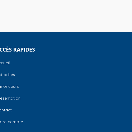
CCÈS RAPIDES
cueil
tualités
nnonceurs
ésentation
ontact
otre compte