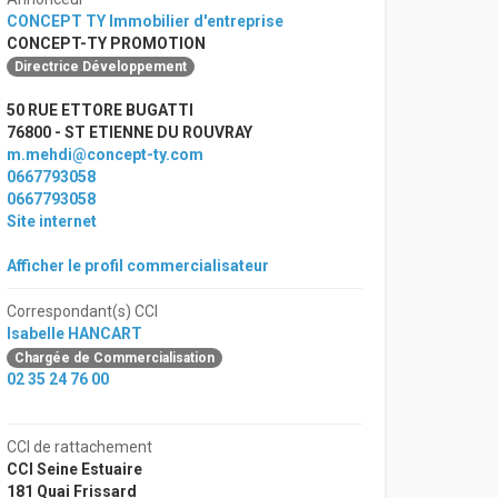
CONCEPT TY Immobilier d'entreprise
CONCEPT-TY PROMOTION
Directrice Développement
50 RUE ETTORE BUGATTI
76800 - ST ETIENNE DU ROUVRAY
m.mehdi@concept-ty.com
0667793058
0667793058
Site internet
Afficher le profil commercialisateur
Correspondant(s) CCI
Isabelle HANCART
Chargée de Commercialisation
02 35 24 76 00
CCI de rattachement
CCI Seine Estuaire
181 Quai Frissard