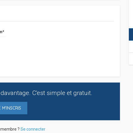
m²
davantage. C'est simple et gratuit.
E M'INSCRIS
à membre ?
Se connecter