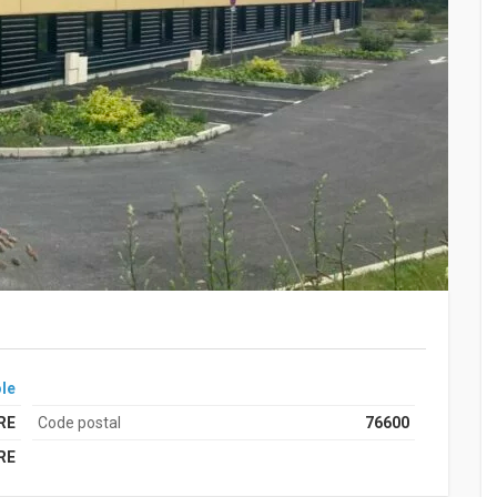
le
RE
Code postal
76600
RE