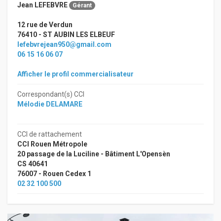
Jean LEFEBVRE
Gérant
12 rue de Verdun
76410 - ST AUBIN LES ELBEUF
lefebvrejean950@gmail.com
06 15 16 06 07
Afficher le profil commercialisateur
Correspondant(s) CCI
Mélodie DELAMARE
CCI de rattachement
CCI Rouen Métropole
20 passage de la Luciline - Bâtiment L'Opensèn
CS 40641
76007 - Rouen Cedex 1
02 32 100 500