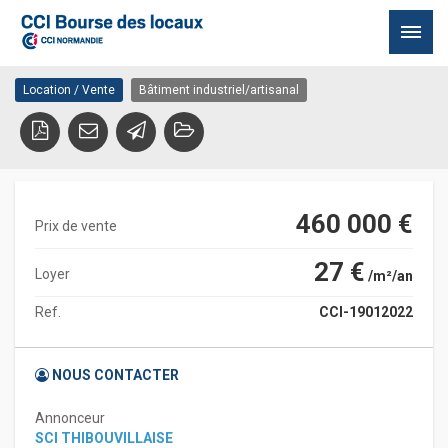
industriel ST AUBIN LES
76410 ST AUBIN LES ELBEUF
ELBEUF
Passer
Location / Vente
Bâtiment industriel/artisanal
au
contenu
460 000 €
Prix de vente
27 €
Loyer
/m²/an
Ref.
CCI-19012022
NOUS CONTACTER
Annonceur
SCI THIBOUVILLAISE