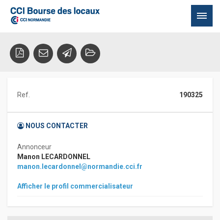
usages : garde-meubles,
50140 50381
stockage pour artisanat,
Passer
autres activités… situé dans
au
contenu
le bourg de ND DU
TOUCHET dans une zone
Ref.
190325
de revitalisation rurale
NOUS CONTACTER
Annonceur
Manon LECARDONNEL
manon.lecardonnel@normandie.cci.fr
Afficher le profil commercialisateur