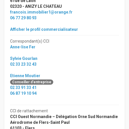
6 rue de Laon
02320 - ANIZY LE CHATEAU
francois.immobilier1@orange.fr
06 77 29 80 93
Afficher le profil commercialisateur
Correspondant(s) CCI
Anne-lise Fer
Sylvie Gourlan
02 33 23 32 43
Etienne Moutier
Conseiller d'entreprise
02 33 91 33 41
06 87 19 10 94
CCI de rattachement
CCI Ouest Normandie – Délégation Orne Sud Normandie
Aérodrome de Flers-Saint Paul
61103 - Flers