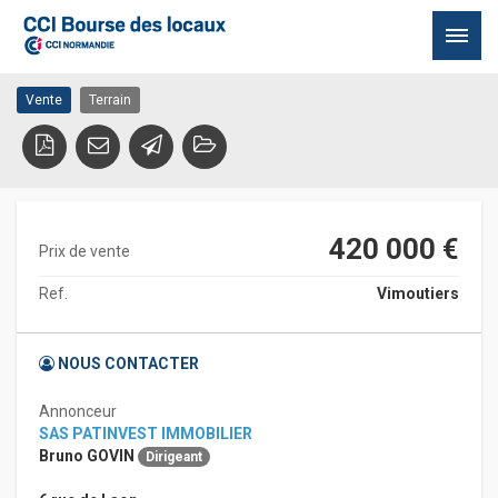
terrain industriel
61120 VIMOUTIERS
Passer
Vente
Terrain
au
contenu
420 000 €
Prix de vente
Ref.
Vimoutiers
NOUS CONTACTER
Annonceur
SAS PATINVEST IMMOBILIER
Bruno GOVIN
Dirigeant