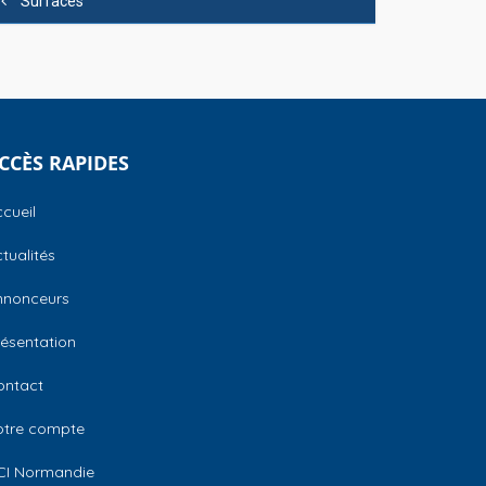
Surfaces
CCÈS RAPIDES
cueil
tualités
nnonceurs
ésentation
ontact
otre compte
CI Normandie