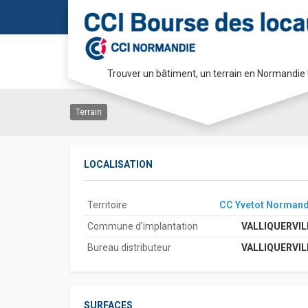
Terrain Z.A de Valliquerv
Trouver un bâtiment, un terrain en Normandie 
76190 VALLIQUERVILLE
Passer
au
Terrain
contenu
LOCALISATION
Territoire
CC Yvetot Normand
Commune d'implantation
VALLIQUERVIL
Bureau distributeur
VALLIQUERVIL
SURFACES