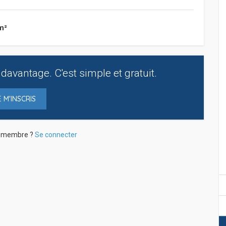
m²
davantage. C'est simple et gratuit.
E M'INSCRIS
à membre ?
Se connecter