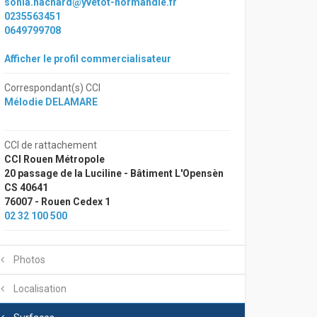
sonia.hachard@yvetot-normandie.fr
0235563451
0649799708
Afficher le profil commercialisateur
Correspondant(s) CCI
Mélodie DELAMARE
CCI de rattachement
CCI Rouen Métropole
20 passage de la Luciline - Bâtiment L'Opensèn
CS 40641
76007 - Rouen Cedex 1
02 32 100 500
Photos
Localisation