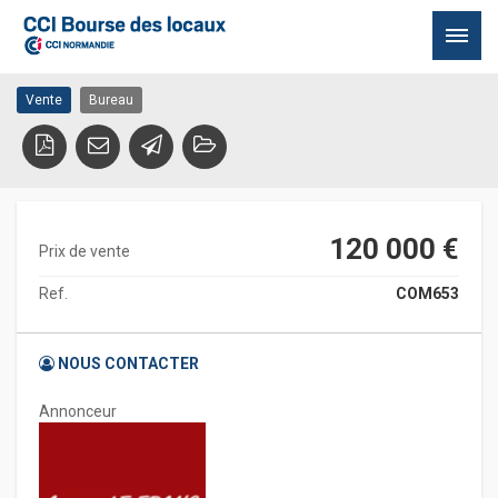
BUREAUX QUERQUEVILLE
50460 CHERBOURG EN COTENTIN
Passer
Vente
Bureau
au
contenu
120 000 €
Prix de vente
Ref.
COM653
NOUS CONTACTER
Annonceur