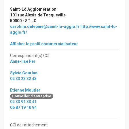
Saint-Lô Agglomération
101 rue Alexis de Tocqueville
50000 - ST LO
caroline.delepine@saint-lo-agglo.fr
http://www.saint-lo-
agglo.fr/
Afficher le profil commercialisateur
Correspondant(s) CCI
Anne-lise Fer
Sylvie Gourlan
02 33 23 32 43
Etienne Moutier
Conseiller d'entreprise
02 33 91 33 41
06 87 19 10 94
CCI de rattachement