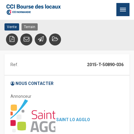
Vente Terrain
50890 CONDE SUR VIRE
Passer
Vente
Terrain
au
contenu
Ref.
2015-T-50890-036
NOUS CONTACTER
Annonceur
SAINT LO AGGLO