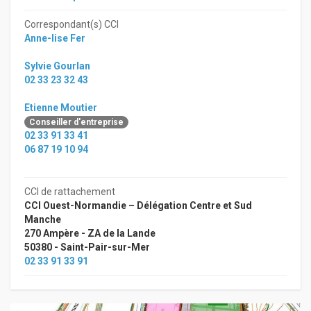
Correspondant(s) CCI
Anne-lise Fer
Sylvie Gourlan
02 33 23 32 43
Etienne Moutier
Conseiller d'entreprise
02 33 91 33 41
06 87 19 10 94
CCI de rattachement
CCI Ouest-Normandie – Délégation Centre et Sud
Manche
270 Ampère - ZA de la Lande
50380 - Saint-Pair-sur-Mer
02 33 91 33 91