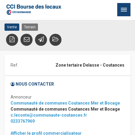
Vente 1 parcelle
50200 COUTANCES
Passer
Vente
Terrain
au
contenu
Ref.
Zone tertaire Delasse - Coutances
NOUS CONTACTER
Annonceur
Communauté de communes Coutances Mer et Bocage
Communauté de communes Coutances Mer et Bocage
c.leconte@communaute-coutances.fr
0233767969
Afficher le profil commercialisateur