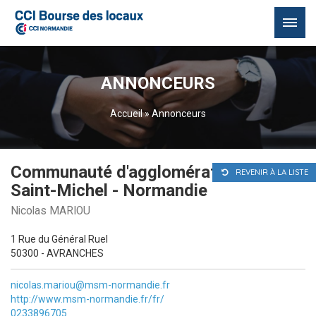
Passer
au
ANNONCEURS
contenu
Accueil
»
Annonceurs
Communauté d'agglomération Mont
REVENIR À LA LISTE
Saint-Michel - Normandie
Nicolas MARIOU
1 Rue du Général Ruel
50300 - AVRANCHES
nicolas.mariou@msm-normandie.fr
http://www.msm-normandie.fr/fr/
0233896705