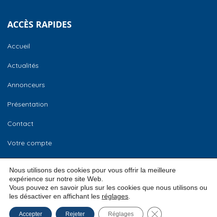
ACCÈS RAPIDES
Accueil
Actualités
Annonceurs
Présentation
Contact
Votre compte
CCI Normandie
Nous utilisons des cookies pour vous offrir la meilleure
expérience sur notre site Web.
Vous pouvez en savoir plus sur les cookies que nous utilisons ou
les désactiver en affichant les
réglages
.
© 2026
CCI Normandie –
Mentions légales
Fermer la bannière
Accepter
Rejeter
Réglages
Bourse des locaux
Conditions Générales d’Utilisation