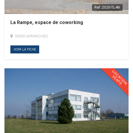
Ref.
2020-TL-AV
La Rampe, espace de coworking
50300 AVRANCHES
VOIR LA FICHE
LOCATION
VENTE