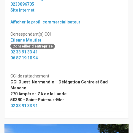
0233896705
Site internet
Afficher le profil commercialisateur
Correspondant(s) CCI
Etienne Moutier
Conseiller d'entreprise
02 33 91 33 41
06 87 19 10 94
CCI de rattachement
CCI Ouest-Normandie – Délégation Centre et Sud
Manche
270 Ampère - ZA de la Lande
50380 - Saint-Pair-sur-Mer
02 33 91 33 91