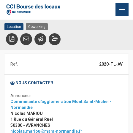
coworking
50300 AVRANCHES
Passer
Location
Coworking
au
contenu
Ref.
2020-TL-AV
NOUS CONTACTER
Annonceur
Communauté d'agglomération Mont Saint-Michel -
Normandie
Nicolas MARIOU
1 Rue du Général Ruel
50300 - AVRANCHES
nicolas.mariou@msm-normandie.fr