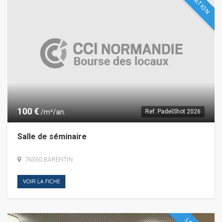
LOCATION
100 €
/m²/an.
Ref.
PadelShot 2026
Salle de séminaire
76360 BARENTIN
VOIR LA FICHE