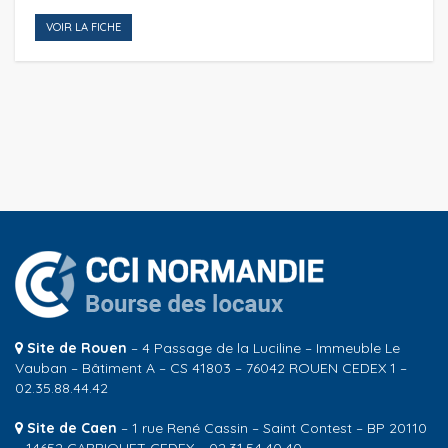
VOIR LA FICHE
Site de Rouen
– 4 Passage de la Luciline – Immeuble Le
Vauban – Bâtiment A – CS 41803 – 76042 ROUEN CEDEX 1 –
02.35.88.44.42
Site de Caen
– 1 rue René Cassin – Saint Contest – BP 20110
– 14652 CARPIQUET CEDEX – 02.31.54.40.40