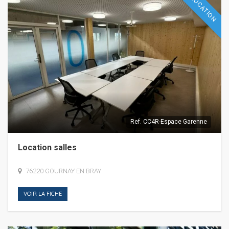
LOCATION
Ref.
CC4R-Espace Garenne
Location salles
76220 GOURNAY EN BRAY
VOIR LA FICHE