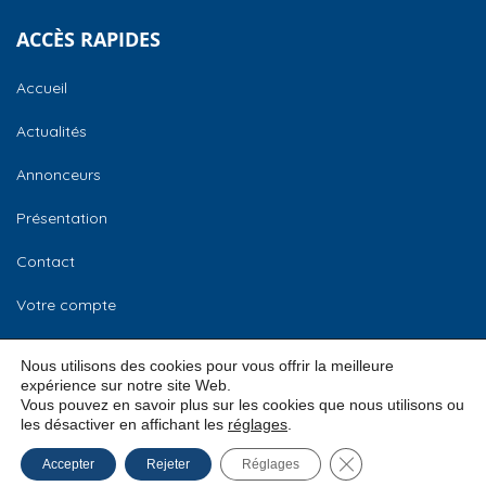
ACCÈS RAPIDES
Accueil
Actualités
Annonceurs
Présentation
Contact
Votre compte
CCI Normandie
Nous utilisons des cookies pour vous offrir la meilleure
expérience sur notre site Web.
Vous pouvez en savoir plus sur les cookies que nous utilisons ou
les désactiver en affichant les
réglages
.
© 2026
CCI Normandie –
Mentions légales
Fermer la bannière
Accepter
Rejeter
Réglages
Bourse des locaux
Conditions Générales d’Utilisation