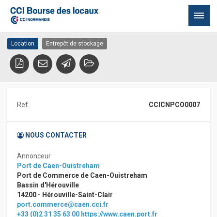
Bâtiment K7 – partie B
14460 COLOMBELLES
Passer
Location
Entrepôt de stockage
au
contenu
Ref.
CCICNPCO0007
NOUS CONTACTER
Annonceur
Port de Caen-Ouistreham
Port de Commerce de Caen-Ouistreham
Bassin d'Hérouville
14200 - Hérouville-Saint-Clair
port.commerce@caen.cci.fr
+33 (0)2 31 35 63 00
https://www.caen.port.fr