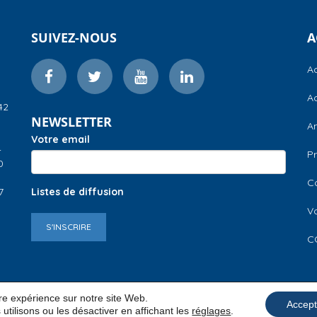
SUIVEZ-NOUS
A
Ac
Ac
42
NEWSLETTER
A
Votre email
–
Pr
0
C
7
Listes de diffusion
V
S'INSCRIRE
C
ure expérience sur notre site Web.
Accept
utilisons ou les désactiver en affichant les
réglages
.