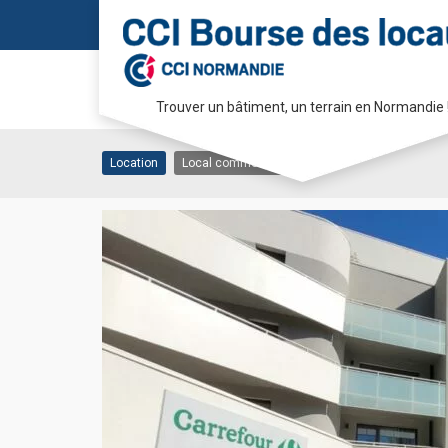
Commerce 180 m² – B
Trouver un bâtiment, un terrain en Normandie 
76420 BIHOREL
Passer
au
Location
Local commercial
contenu