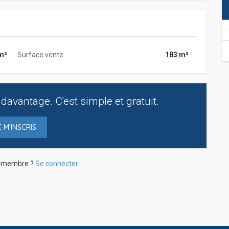
m²
Surface vente
183 m²
davantage. C'est simple et gratuit.
E M'INSCRIS
à membre ?
Se connecter