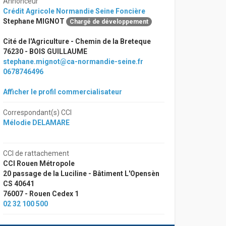
Annonceur
Crédit Agricole Normandie Seine Foncière
Stephane MIGNOT
Chargé de développement
Cité de l'Agriculture - Chemin de la Breteque
76230 - BOIS GUILLAUME
stephane.mignot@ca-normandie-seine.fr
0678746496
Afficher le profil commercialisateur
Correspondant(s) CCI
Mélodie DELAMARE
CCI de rattachement
CCI Rouen Métropole
20 passage de la Luciline - Bâtiment L'Opensèn
CS 40641
76007 - Rouen Cedex 1
02 32 100 500