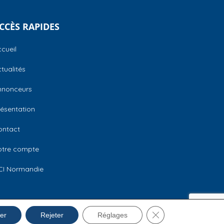
CCÈS RAPIDES
cueil
tualités
nnonceurs
ésentation
ontact
otre compte
CI Normandie
Fermer la bannière 
Mentions légales
er
Rejeter
Réglages