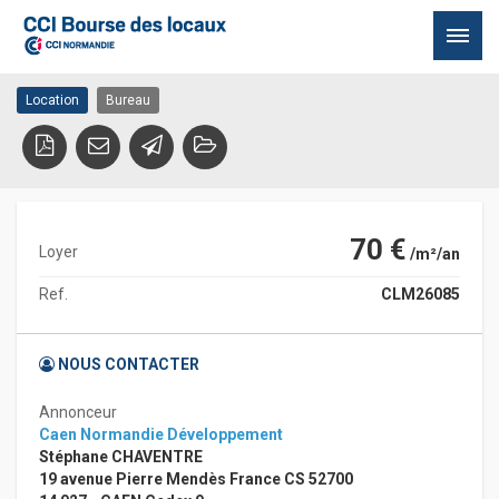
Location Bureau CAEN
14000 CAEN
Passer
Location
Bureau
au
contenu
70 €
Loyer
/m²/an
Ref.
CLM26085
NOUS CONTACTER
Annonceur
Caen Normandie Développement
Stéphane CHAVENTRE
19 avenue Pierre Mendès France CS 52700