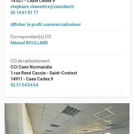
14 027 - CAEN Cedex 9
stephane.chaventre@caendev.fr
02 14 61 01 77
Afficher le profil commercialisateur
Correspondant(s) CCI
Manuel BOULLAND
CCI de rattachement
CCI Caen Normandie
1 rue René Cassin - Saint-Contest
14911 - Caen Cedex 9
02 31 54 54 54