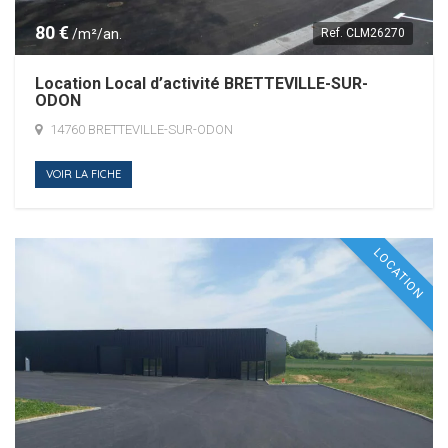
80 €
/m²/an.
Ref.
CLM26270
Location Local d’activité BRETTEVILLE-SUR-
ODON
14760 BRETTEVILLE-SUR-ODON
VOIR LA FICHE
LOCATION