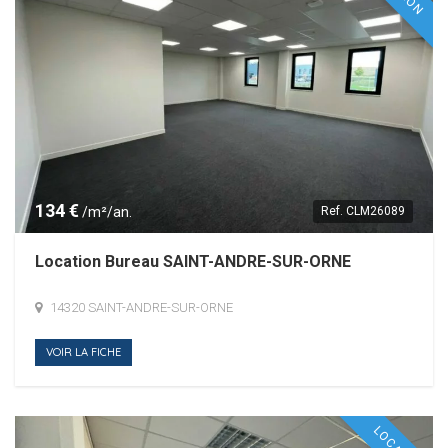
134 €
/m²/an.
Ref.
CLM26089
Location Bureau SAINT-ANDRE-SUR-ORNE
14320 SAINT-ANDRE-SUR-ORNE
VOIR LA FICHE