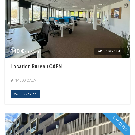
140 €
/m²/an.
Ref.
CLM26141
Location Bureau CAEN
14000 CAEN
VOIR LA FICHE
LOCATION