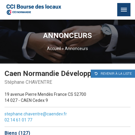
Passer
au
ANNONCEURS
contenu
Accueil
»
Annonceurs
Caen Normandie Développement
REVENIR À LA LISTE
Stéphane CHAVENTRE
19 avenue Pierre Mendès France CS 52700
14 027 - CAEN Cedex 9
stephane.chaventre@caendev.fr
02 14 61 01 77
Biens (
127
)