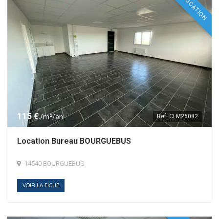
LOCATION
115 €
/m²/an.
Ref.
CLM26082
Location Bureau BOURGUEBUS
14540 BOURGUEBUS
VOIR LA FICHE