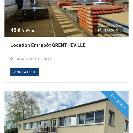
45 €
/m²/an.
Ref.
CLM26191
Location Entrepôt GRENTHEVILLE
14540 GRENTHEVILLE
VOIR LA FICHE
LOCATION