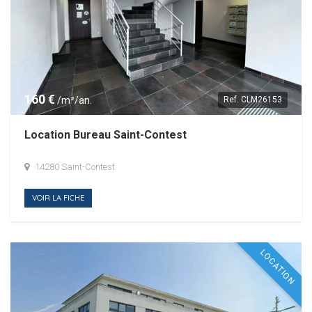
160 €
/m²/an.
Ref.
CLM26153
Location Bureau Saint-Contest
14280 Saint-Contest
VOIR LA FICHE
LOCATION