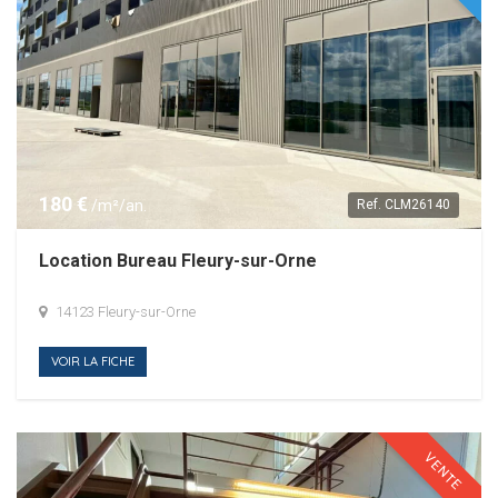
180 €
/m²/an.
Ref.
CLM26140
Location Bureau Fleury-sur-Orne
14123 Fleury-sur-Orne
VOIR LA FICHE
VENTE