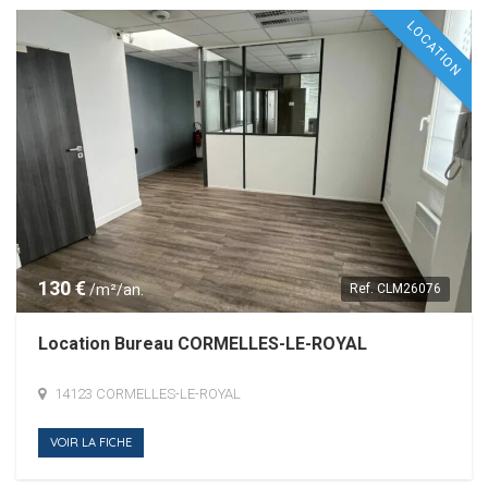
LOCATION
130 €
/m²/an.
Ref.
CLM26076
Location Bureau CORMELLES-LE-ROYAL
14123 CORMELLES-LE-ROYAL
VOIR LA FICHE