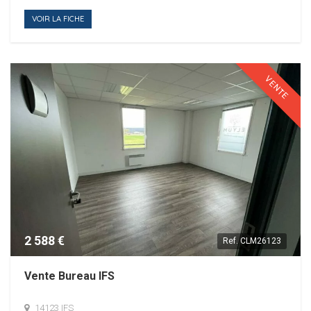
VOIR LA FICHE
VENTE
2 588 €
Ref.
CLM26123
Vente Bureau IFS
14123 IFS