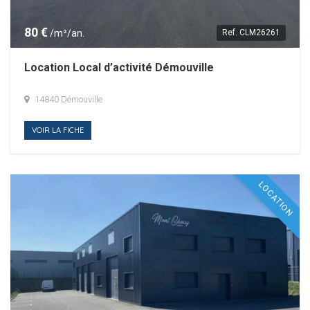
80 €
/m²/an.
Ref.
CLM26261
Location Local d’activité Démouville
14840 Démouville
VOIR LA FICHE
LOCATION