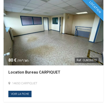
LOCATION
80 €
/m²/an.
Ref.
CLM26079
Location Bureau CARPIQUET
14650 CARPIQUET
VOIR LA FICHE