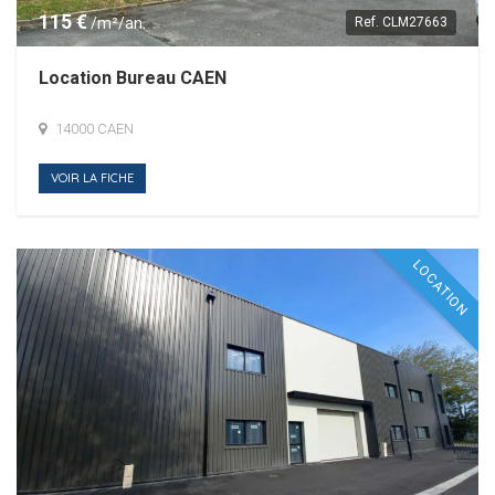
115 €
/m²/an.
Ref.
CLM27663
Location Bureau CAEN
14000 CAEN
VOIR LA FICHE
LOCATION