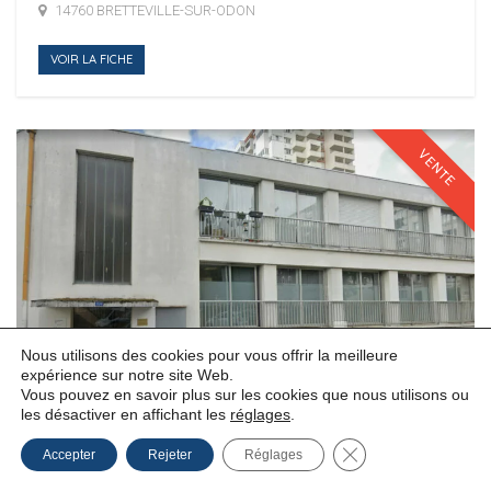
14760 BRETTEVILLE-SUR-ODON
VOIR LA FICHE
VENTE
Nous utilisons des cookies pour vous offrir la meilleure
expérience sur notre site Web.
Vous pouvez en savoir plus sur les cookies que nous utilisons ou
352 €
Ref.
CLM26093
les désactiver en affichant les
réglages
.
Fermer la bannière
Accepter
Rejeter
Réglages
Vente Bureau HEROUVILLE-SAINT-CLAIR