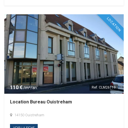
LOCATION
110 €
/m²/an.
Ref.
CLM26119
Location Bureau Ouistreham
14150 Ouistreham
VOIR LA FICHE