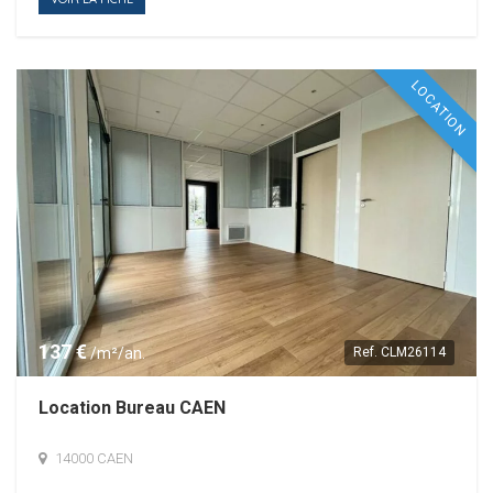
LOCATION
137 €
/m²/an.
Ref.
CLM26114
Location Bureau CAEN
14000 CAEN