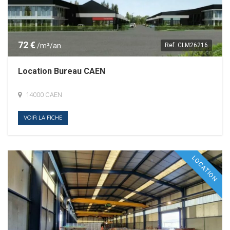
72 €
/m²/an.
Ref.
CLM26216
Location Bureau CAEN
14000 CAEN
VOIR LA FICHE
LOCATION