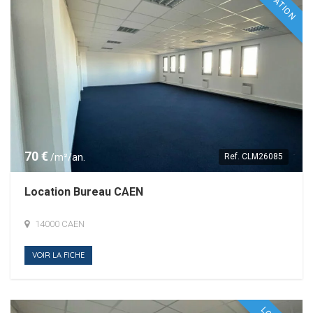
LOCATION
70 €
/m²/an.
Ref.
CLM26085
Location Bureau CAEN
14000 CAEN
VOIR LA FICHE