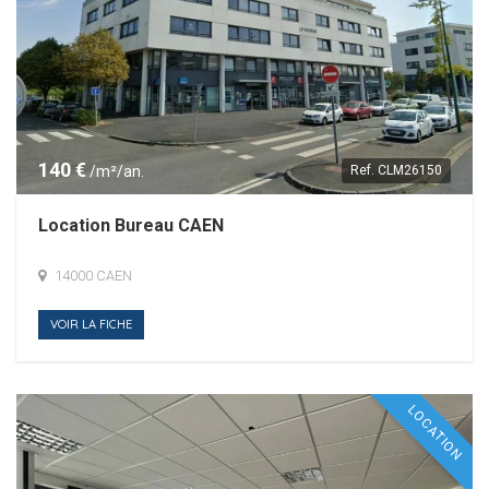
140 €
/m²/an.
Ref.
CLM26150
Location Bureau CAEN
14000 CAEN
VOIR LA FICHE
LOCATION