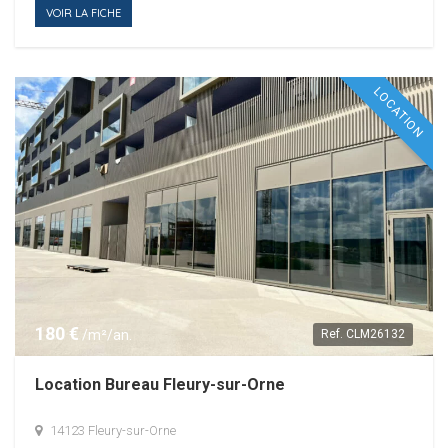
VOIR LA FICHE
LOCATION
180 €
/m²/an.
Ref.
CLM26132
Location Bureau Fleury-sur-Orne
14123 Fleury-sur-Orne