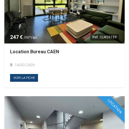
247 €
/m²/an.
Ref.
CLM26159
Location Bureau CAEN
14000 CAEN
VOIR LA FICHE
LOCATION