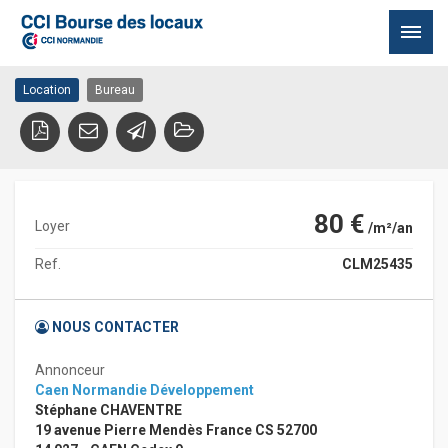
Location Bureau VERSON
14790 VERSON
Passer
Location
Bureau
au
contenu
80 €
Loyer
/m²/an
Ref.
CLM25435
NOUS CONTACTER
Annonceur
Caen Normandie Développement
Stéphane CHAVENTRE
19 avenue Pierre Mendès France CS 52700