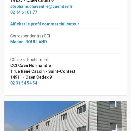
14 027 - CAEN Cedex 9
stephane.chaventre@caendev.fr
02 14 61 01 77
Afficher le profil commercialisateur
Correspondant(s) CCI
Manuel BOULLAND
CCI de rattachement
CCI Caen Normandie
1 rue René Cassin - Saint-Contest
14911 - Caen Cedex 9
02 31 54 54 54