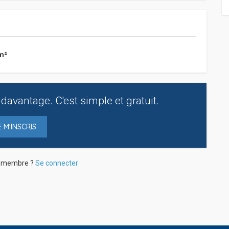
m²
davantage. C'est simple et gratuit.
E M'INSCRIS
à membre ?
Se connecter