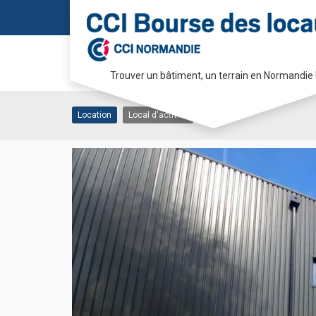
Location Local d’acti
Trouver un bâtiment, un terrain en Normandie 
14760 BRETTEVILLE-SUR-ODON
Passer
au
Location
Local d'activité
contenu