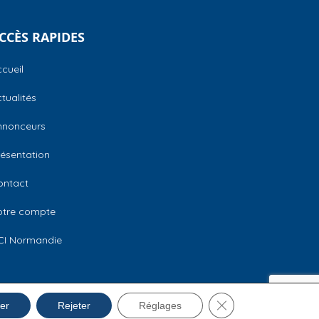
CCÈS RAPIDES
cueil
tualités
nnonceurs
ésentation
ontact
otre compte
CI Normandie
Fermer la bannière 
Mentions légales
er
Rejeter
Réglages