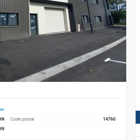
er
ON
Code postal
14760
ON