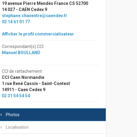
19 avenue Pierre Mendès France CS 52700
14 027 - CAEN Cedex 9
stephane.chaventre@caendev.fr
02 14 61 01 77
Afficher le profil commercialisateur
Correspondant(s) CCI
Manuel BOULLAND
CCI de rattachement
CCI Caen Normandie
1 rue René Cassin - Saint-Contest
14911 - Caen Cedex 9
02 31 54 54 54
Photos
Localisation