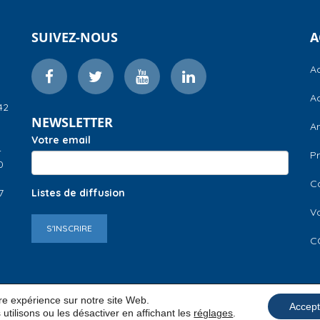
SUIVEZ-NOUS
A
Ac
Ac
42
NEWSLETTER
A
Votre email
–
Pr
0
C
7
Listes de diffusion
V
S'INSCRIRE
C
ure expérience sur notre site Web.
Accept
utilisons ou les désactiver en affichant les
réglages
.