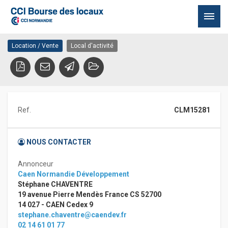
d’activité CORMELLES-LE-
14123 CORMELLES-LE-ROYAL
ROYAL
Passer
Location / Vente
Local d'activité
au
contenu
Ref.
CLM15281
NOUS CONTACTER
Annonceur
Caen Normandie Développement
Stéphane CHAVENTRE
19 avenue Pierre Mendès France CS 52700
14 027 - CAEN Cedex 9
stephane.chaventre@caendev.fr
02 14 61 01 77