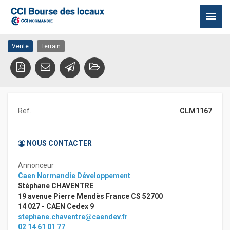
Vente Terrain Colombelles
14460 Colombelles
Passer
Vente
Terrain
au
contenu
Ref.
CLM1167
NOUS CONTACTER
Annonceur
Caen Normandie Développement
Stéphane CHAVENTRE
19 avenue Pierre Mendès France CS 52700
14 027 - CAEN Cedex 9
stephane.chaventre@caendev.fr
02 14 61 01 77