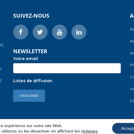
SUIVEZ-NOUS
A
Ac
Ac
42
NEWSLETTER
A
Votre email
–
Pr
0
C
7
Listes de diffusion
V
S'INSCRIRE
C
ure expérience sur notre site Web.
Accept
utilisons ou les désactiver en affichant les
réglages
.