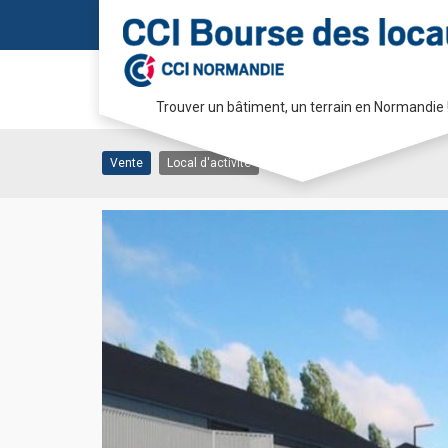
Vente Local d’activité
Trouver un bâtiment, un terrain en Normandie 
14000 CAEN
Passer
au
Vente
Local d'activité
contenu