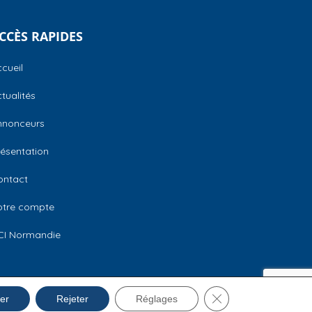
CCÈS RAPIDES
cueil
tualités
nnonceurs
ésentation
ontact
otre compte
CI Normandie
Fermer la bannière 
Mentions légales
er
Rejeter
Réglages