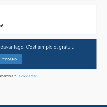
m²
davantage. C'est simple et gratuit.
E M'INSCRIS
à membre ?
Se connecter