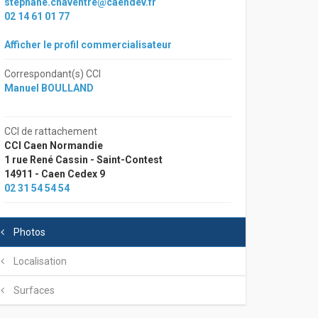
stephane.chaventre@caendev.fr
02 14 61 01 77
Afficher le profil commercialisateur
Correspondant(s) CCI
Manuel BOULLAND
CCI de rattachement
CCI Caen Normandie
1 rue René Cassin - Saint-Contest
14911 - Caen Cedex 9
02 31 54 54 54
Photos
Localisation
Surfaces