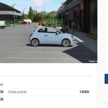
er
EN
Code postal
14000
EN