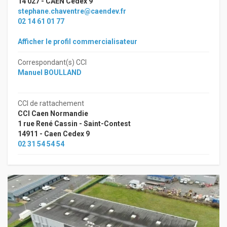
14 027 - CAEN Cedex 9
stephane.chaventre@caendev.fr
02 14 61 01 77
Afficher le profil commercialisateur
Correspondant(s) CCI
Manuel BOULLAND
CCI de rattachement
CCI Caen Normandie
1 rue René Cassin - Saint-Contest
14911 - Caen Cedex 9
02 31 54 54 54