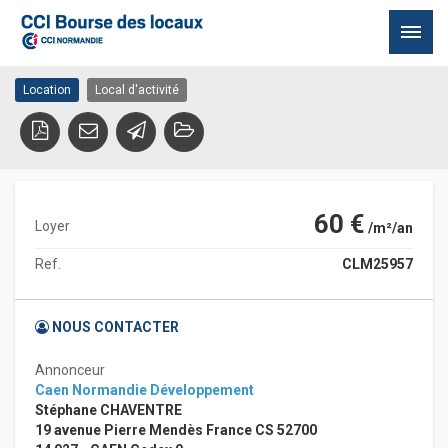
GIBERVILLE
14730 GIBERVILLE
Passer
Location
Local d'activité
au
contenu
60 €
Loyer
/m²/an
Ref.
CLM25957
NOUS CONTACTER
Annonceur
Caen Normandie Développement
Stéphane CHAVENTRE
19 avenue Pierre Mendès France CS 52700