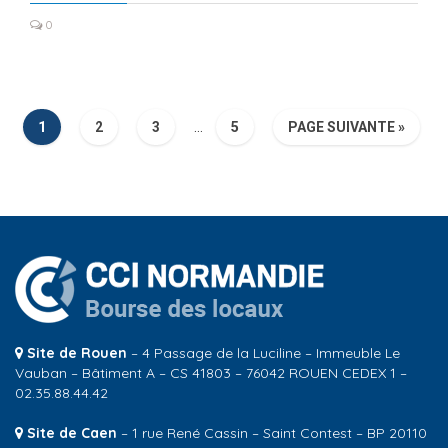
0
1
2
3
…
5
PAGE SUIVANTE »
Site de Rouen
– 4 Passage de la Luciline – Immeuble Le
Vauban – Bâtiment A – CS 41803 – 76042 ROUEN CEDEX 1 –
02.35.88.44.42
Site de Caen
– 1 rue René Cassin – Saint Contest – BP 20110